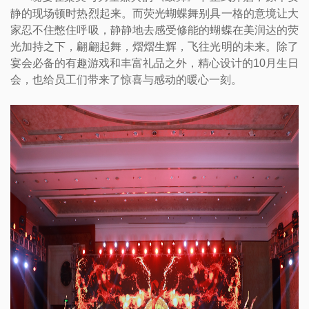
静的现场顿时热烈起来。而荧光蝴蝶舞别具一格的意境让大
家忍不住憋住呼吸，静静地去感受修能的蝴蝶在美润达的荧
光加持之下，翩翩起舞，熠熠生辉，飞往光明的未来。除了
宴会必备的有趣游戏和丰富礼品之外，精心设计的10月生日
会，也给员工们带来了惊喜与感动的暖心一刻。