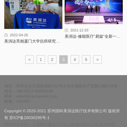
2021-12-20
2022-04-26
美润达-修能医疗“易旋”全新一代乳房活检与旋切系统南区上市启动会圆满结束
美润达亮相厦门大学抗癌研究中心肿瘤学年会
<
1
2
3
4
5
>
地址：苏州太仓沙溪昭溪路102号太仓生物医药产业园13幢104室
电话：+86-0512-66806106
邮箱：sales@caringmed.com
邮编：215400
Copyright © 2020-2021 苏州国科美润达医疗技术有限公司 版权所
有
苏ICP备20030295号-1
网站技术支持：
上海网站建设
公司&
上海SEO优化
公司-派琪网络