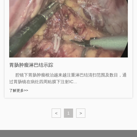
胃肠肿瘤淋巴结示踪
腔镜下胃肠肿瘤根治越来越注重淋巴结清扫范围及数目，通
过胃肠镜在病灶四周粘膜下注射IC...
了解更多>>
<
1
>