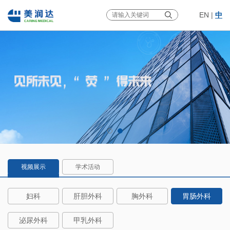
EN
|
中
视频展示
学术活动
妇科
肝胆外科
胸外科
胃肠外科
泌尿外科
甲乳外科