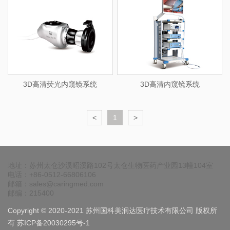
3D高清荧光内窥镜系统
3D高清内窥镜系统
<
1
>
地址：苏州太仓沙溪昭溪路102号太仓生物医药产业园13幢104室
电话：+86-0512-66806106
邮箱：sales@caringmed.com
邮编：215400
Copyright © 2020-2021 苏州国科美润达医疗技术有限公司 版权所
有
苏ICP备20030295号-1